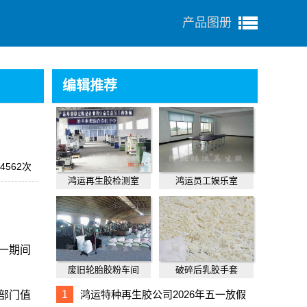
产品图册
编辑推荐
4562次
鸿运再生胶检测室
鸿运员工娱乐室
一期间
废旧轮胎胶粉车间
破碎后乳胶手套
1
鸿运特种再生胶公司2026年五一放假
部门值