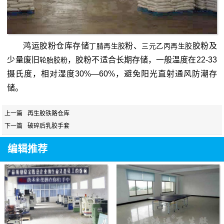
鸿运胶粉仓库存储
粉、
胶粉及
丁腈再生胶
三元乙丙再生胶
少量废旧
，胶粉不适合长期存储，一般温度在22-33
轮胎胶粉
摄氏度，相对湿度30%—60%，避免阳光直射通风防潮存
储。
上一篇
再生胶铁路仓库
下一篇
破碎后乳胶手套
编辑推荐