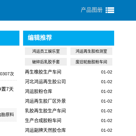
产品图册
编辑推荐
鸿运员工娱乐室
鸿运再生胶检测室
破碎后乳胶手套
废旧轮胎胶粉车间
再生橡胶生产车间
01-02
0307次
河北鸿运再生胶公司
01-02
置7天
鸿运胶粉仓库
01-02
鸿运再生胶厂区外景
01-02
乳胶再生胶生产车间
01-02
内胎原料
生产合成胶粉车间
01-02
鸿运副牌天然胶仓库
01-02