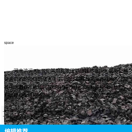
space
河北鸿运
厂采用有液压驱动器的德国大型撕裂机
再生胶
将废旧的轮胎切割成大块儿，通过磁性分离及筛网技术分离
其中的钢丝、帘线后再粉磨橡胶颗粒。图为原料场堆放的切
割破碎后废旧轮胎。
上一篇
切割好的废旧轮胎胎顶
下一篇
废旧轮胎胶粉生产线
编辑推荐