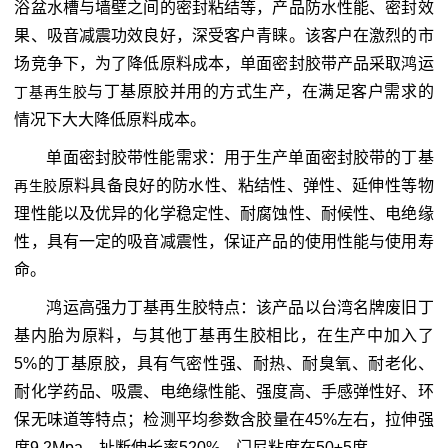
浴盆水槽与墙壁之间的密封粘结等，产品防水性能、密封效
果、吸音减震功效良好，深受客户青睐。该客户在激烈的市
场竞争下，为了降低原料成本，单面密封胶带产品采取鸿运
与丁基原胶并用的方式生产，在满足客户需求的
丁基再生胶
情况下大大降低原料成本。
单面密封胶带性能需求：用于生产单面密封胶带的丁基
原料具备良好的防水性、粘结性、弹性、延伸性等物
再生胶
理性能以及优异的化学稳定性、耐腐蚀性、耐候性、电绝缘
性，具有一定的吸音减震性，保证产品的使用性能与使用寿
命。
鸿运高强力丁基再生胶特点：该产品以台湾名牌废旧丁
基内胎为原料，与其他丁基再生胶相比，在生产中加入了
5%的丁基原胶，具有气密性强、耐热、耐臭氧、耐老化、
耐化学药品、吸震、电绝缘性能、强度高、手感弹性好、环
保无味道等特点；检测平均参数含胶量在45%左右，拉伸强
度9.2Mpa，扯断伸长率520%，门尼粘度在50±5度。