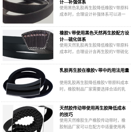
计—补强体系
使用黑色乳胶再生胶降低橡胶V带原料
成本时，合理设计补强体系可以进一
步提高橡胶V带物理机械性能，延长制
品使用寿命，那么具体哪些补强剂更
橡胶V带使用黑色天然再生胶配方设
合适？
计—硫化体系
使用天然乳胶再生胶降低橡胶V带原料
成本时，合理设计含再生胶的V带硫化
体系可以进一步改善V带各胶层的加工
性能与物理机械性能，产品性价比更
乳胶再生胶在橡胶V带中的用法用量
高。
使用乳胶再生胶降低橡胶V带原料成本
时，橡胶制品厂家需要选择合适的乳
胶再生胶产品，根据实际需求合理控
制乳胶再生胶用量，保证V带使用性能
天然胶传动带使用再生胶降低成本
与寿命。
的技巧
使用天然橡胶生产橡胶传动带时，橡
胶制品厂家可以在配方中适量使用再