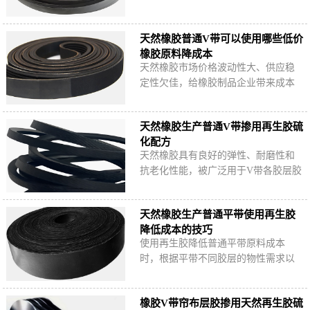
而成，适量使用轮胎再生胶，可在保
证橡胶V带使用性能的前提下有效降低
天然橡胶普通V带可以使用哪些低价
原料成本。
橡胶原料降成本
天然橡胶市场价格波动性大、供应稳
定性欠佳，给橡胶制品企业带来成本
控制难题。以天然橡胶为主要原料生
产橡胶V带时，可以使用哪些低价橡胶
天然橡胶生产普通V带掺用再生胶硫
原料？有什…
化配方
天然橡胶具有良好的弹性、耐磨性和
抗老化性能，被广泛用于V带各胶层胶
料制备中，适量掺用再生胶，可在保
证橡胶V带使用性能的前提下有效降低
天然橡胶生产普通平带使用再生胶
原料成本。
降低成本的技巧
使用再生胶降低普通平带原料成本
时，根据平带不同胶层的物性需求以
及含胶率，选择合适的再生胶产品并
将配方含胶率控制在一个合理的范围
橡胶V带帘布层胶掺用天然再生胶硫
内。