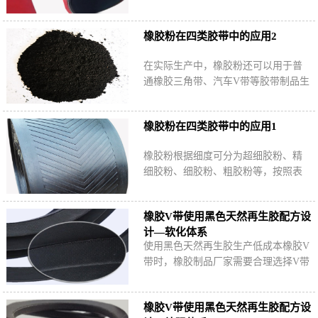
可有效降低原料成本、减少硫化返
原，其中布层擦胶质量直接影响平带
橡胶粉在四类胶带中的应用2
成品使用性能。
在实际生产中，橡胶粉还可以用于普
通橡胶三角带、汽车V带等胶带制品生
产中，合理控制再生胶粉用量可更好
地保证产品使用性能与使用寿命。
橡胶粉在四类胶带中的应用1
橡胶粉根据细度可分为超细胶粉、精
细胶粉、细胶粉、粗胶粉等，按照表
面活性可分为硫化胶粉和活化胶粉，
不同品种的胶粉可用于不同类型的胶
橡胶V带使用黑色天然再生胶配方设
带生产中。
计—软化体系
使用黑色天然再生胶生产低成本橡胶V
带时，橡胶制品厂家需要合理选择V带
各胶层软化体系，协调胶料可塑性、
流动性、黏合性和成品硬度等指标。
橡胶V带使用黑色天然再生胶配方设