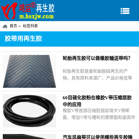
首页
标签列表
胶带用再生胶
轮胎再生胶可以做橡胶输送带吗？
轮胎再生胶是废轮胎脱硫再生的产
物，具有原料来源广、产品价格低等
特点，是否可以用于橡胶输送带生
产？哪些输送带中可以使用轮胎再生
60目硫化胶粉在橡胶V带压缩层胶
胶？
中的应用
橡胶V带底部压缩胶层起增大V带断
面、增加V带与槽轮的摩擦面和提高传
动效率等作用；一般以天然橡胶、丁
苯橡胶、氯丁橡胶为原料加工而成，
汽车风扇带可以使用哪些再生胶降
适量掺用硫化胶…