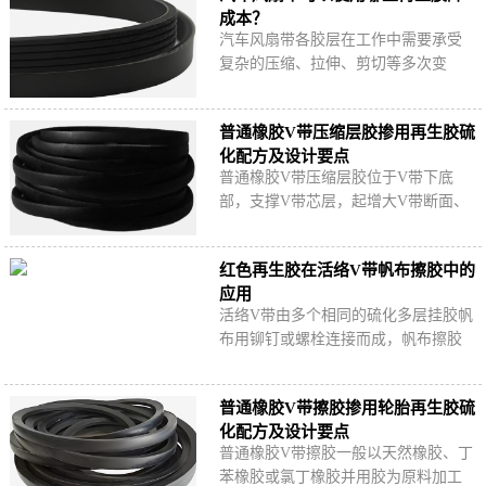
成本？
汽车风扇带各胶层在工作中需要承受
复杂的压缩、拉伸、剪切等多次变
形，使用再生胶降低汽车风扇带生产
成本，一定要根据风扇带各胶层的具
普通橡胶V带压缩层胶掺用再生胶硫
体性能需求选择…
化配方及设计要点
普通橡胶V带压缩层胶位于V带下底
部，支撑V带芯层，起增大V带断面、
增加V带与槽轮的摩擦面和提高传动效
率等作用，一般以天然橡胶、丁苯橡
红色再生胶在活络V带帆布擦胶中的
胶、氯丁橡胶并…
应用
活络V带由多个相同的硫化多层挂胶帆
布用铆钉或螺栓连接而成，帆布擦胶
掺用红色再生胶时需要考虑哪些问
题？如何设计含再生胶的红色活络V带
普通橡胶V带擦胶掺用轮胎再生胶硫
帆布擦胶配方…
化配方及设计要点
普通橡胶V带擦胶一般以天然橡胶、丁
苯橡胶或氯丁橡胶并用胶为原料加工