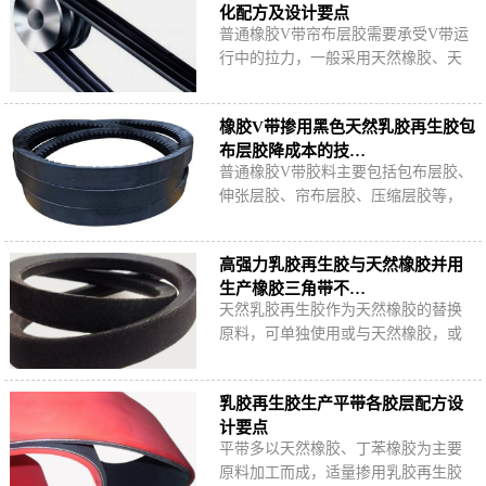
化配方及设计要点
普通橡胶V带帘布层胶需要承受V带运
行中的拉力，一般采用天然橡胶、天
然橡胶/丁苯橡胶或氯丁橡胶并用，适
量掺用天然再生胶可有效降低原料成
橡胶V带掺用黑色天然乳胶再生胶包
本。
布层胶降成本的技…
普通橡胶V带胶料主要包括包布层胶、
伸张层胶、帘布层胶、压缩层胶等，
包布层胶一般以天然橡胶、丁苯橡胶
或氯丁橡胶为原料加工而成，适量掺
高强力乳胶再生胶与天然橡胶并用
用黑色天然…
生产橡胶三角带不…
天然乳胶再生胶作为天然橡胶的替换
原料，可单独使用或与天然橡胶，或
其他合成橡胶并用制备三角带不同胶
层，有效降低原料成本。
乳胶再生胶生产平带各胶层配方设
计要点
平带多以天然橡胶、丁苯橡胶为主要
原料加工而成，适量掺用乳胶再生胶