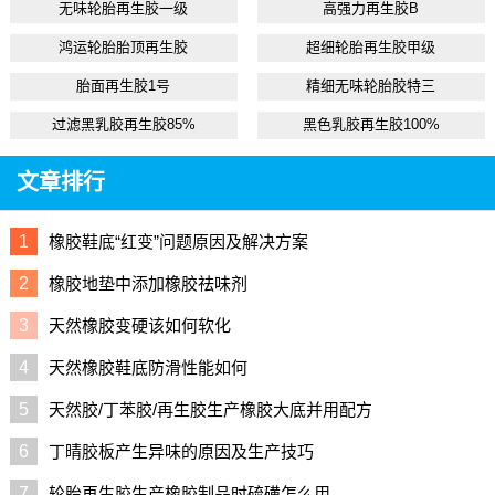
无味轮胎再生胶一级
高强力再生胶B
鸿运轮胎胎顶再生胶
超细轮胎再生胶甲级
胎面再生胶1号
精细无味轮胎胶特三
过滤黑乳胶再生胶85%
黑色乳胶再生胶100%
文章排行
1
橡胶鞋底“红变”问题原因及解决方案
2
橡胶地垫中添加橡胶祛味剂
3
天然橡胶变硬该如何软化
4
天然橡胶鞋底防滑性能如何
5
天然胶/丁苯胶/再生胶生产橡胶大底并用配方
6
丁晴胶板产生异味的原因及生产技巧
7
轮胎再生胶生产橡胶制品时硫磺怎么用