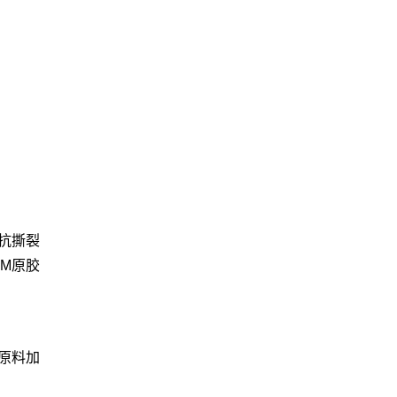
抗撕裂
DM原胶
原料加