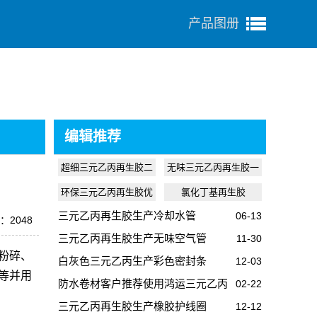
产品图册
编辑推荐
超细三元乙丙再生胶二
无味三元乙丙再生胶一
级
级
环保三元乙丙再生胶优
氯化丁基再生胶
级
三元乙丙再生胶生产冷却水管
06-13
：2048
三元乙丙再生胶生产无味空气管
11-30
粉碎、
白灰色三元乙丙生产彩色密封条
12-03
等并用
防水卷材客户推荐使用鸿运三元乙丙
02-22
再生胶
三元乙丙再生胶生产橡胶护线圈
12-12