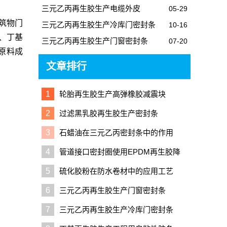
三元乙丙再生胶生产电缆外皮
05-29
筑物门
三元乙丙再生胶生产冷库门密封条
10-16
、
丁基
三元乙丙再生胶生产门窗密封条
07-20
原料成
文章排行
1
轮胎再生胶生产高弹橡胶减震块
2
过滤黑乳胶再生胶生产密封条
3
石蜡油在三元乙丙密封条中的作用
4
管道接口密封圈使用EPDM再生胶降
低成本
5
硫化胶粉在防水卷材中的应用工艺
6
三元乙丙再生胶生产门窗密封条
7
三元乙丙再生胶生产冷库门密封条