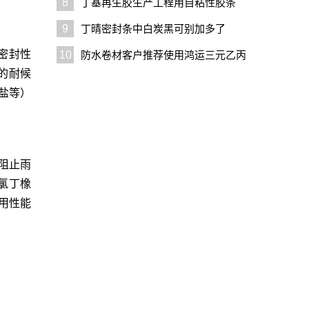
8
丁基再生胶生产工程用自粘性胶条
9
丁晴密封条中白炭黑可别加多了
密封性
10
防水卷材客户推荐使用鸿运三元乙丙
的耐候
再生胶
盐等）
阻止雨
氯丁橡
用性能