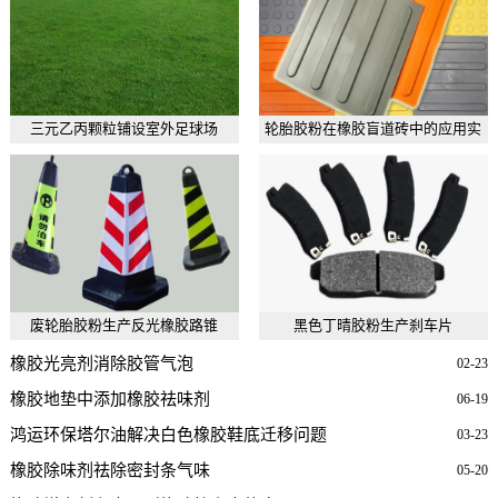
三元乙丙颗粒铺设室外足球场
轮胎胶粉在橡胶盲道砖中的应用实
例
废轮胎胶粉生产反光橡胶路锥
黑色丁晴胶粉生产刹车片
橡胶光亮剂消除胶管气泡
02-23
橡胶地垫中添加橡胶祛味剂
06-19
鸿运环保塔尔油解决白色橡胶鞋底迁移问题
03-23
橡胶除味剂祛除密封条气味
05-20