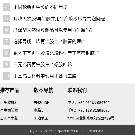
4
不同轮胎再生胶的不同用途
5
解决天然胶/再生胶并用生产胶板压片气泡问题
6
环保型天然橡胶制品可以使用再生胶吗？
7
选择异戊二烯再生胶生产胶管的理由
8
氯化丁基再生胶填充填料生产丁基密封腻子
9
三元乙丙再生胶生产橡胶叶轮
10
丁基隔音材料中使用丁基再生胶
推荐产品
版本导航
联系我们
再生胶辅料
ENGLISH
电话：+86 0318 2686766
再生橡胶粉
电脑访问
手机：+86 138 31892680
乙丙再生胶
网站地图
地址:河北衡水橡胶城2区29号
(c)2002-2026 hsxjw.com All Rights Reserved .