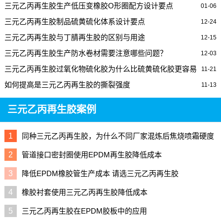
三元乙丙再生胶生产低压变橡胶O形圈配方设计要点
01-06
三元乙丙再生胶制品硫黄硫化体系设计要点
12-24
三元乙丙再生胶与丁腈再生胶的区别与用途
12-15
三元乙丙再生胶生产防水卷材需要注意哪些问题？
12-03
三元乙丙再生胶过氧化物硫化胶为什么比硫黄硫化胶更容易
11-21
脏模
如何提高是三元乙丙再生胶的撕裂强度
11-13
三元乙丙再生胶案例
1
同种三元乙丙再生胶，为什么不同厂家混炼后焦烧喷霜硬度
差别巨大？
2
管道接口密封圈使用EPDM再生胶降低成本
3
降低EPDM橡胶管生产成本 请选三元乙丙再生胶
4
橡胶衬套使用三元乙丙再生胶降低成本
5
三元乙丙再生胶在EPDM胶板中的应用