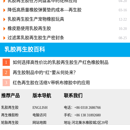
乳胶再生胶在方向盘套中的花样应用
04-20
降低高质量橡胶弹簧垫的成本—再生胶
03-16
乳胶再生胶生产宠物橡胶玩具
12-22
橡皮筋使用乳胶再生胶
10-20
过滤黑乳胶再生胶生产密封条
08-25
乳胶再生胶百科
1
如何选择高性价比的乳胶再生胶生产红色橡胶制品
2
再生胶制品中的“红”要从何处来？
3
红色再生胶在活络V带帆布擦胶中的应用
推荐产品
版本导航
联系我们
乳胶再生胶
ENGLISH
电话：+86 0318 2686766
再生橡胶粉
电脑访问
手机：+86 138 31892680
轮胎再生胶
网站地图
地址:河北衡水橡胶城2区29号