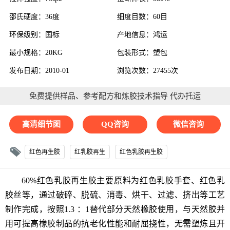
邵氏硬度：36度
细度目数：60目
环保级别：国标
产地信息：鸿运
最小规格：20KG
包装形式：塑包
发布日期：2010-01
浏览次数：27455次
免费提供样品、参考配方和炼胶技术指导 代办托运
高清细节图
QQ咨询
微信咨询
红色再生胶
红乳胶再生
红色乳胶再生胶
60%红色
乳胶再生胶
主要原料为红色乳胶手套、红色乳
胶丝等，通过破碎、脱硫、消毒、烘干、过滤、挤出等工艺
制作完成，按照1.3 ：1替代部分天然橡胶使用，与
天然胶
并
用可提高橡胶制品的抗老化性能和耐屈挠性，无需塑炼且开