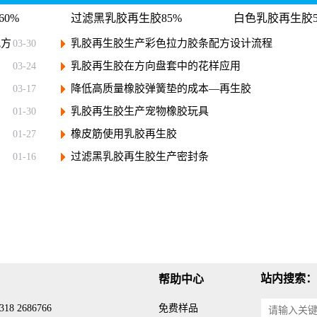
0%
过滤黑乳胶再生胶85%
白色乳胶再生胶5
配方
乳胶再生胶生产彩色拉力胶条配方设计流程
03-30
乳胶再生胶在方向盘套中的花样应用
03-24
降低高质量橡胶弹簧垫的成本—再生胶
03-17
乳胶再生胶生产宠物橡胶玩具
01-30
橡皮筋使用乳胶再生胶
01-27
过滤黑乳胶再生胶生产密封条
01-16
站内搜索：
帮助中心
18 2686766
免费样品