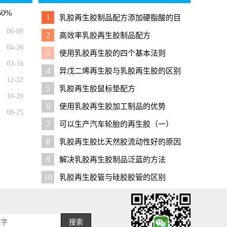
0%
1
乳胶再生胶制品配方添加硬脂酸的目
的
06-08
2
高效率乳胶再生胶制品配方
04-20
3
使用乳胶再生胶的四个基本法则
03-16
4
异戊二烯再生胶与乳胶再生胶的区别
12-22
5
乳胶再生胶鼠标垫配方
10-20
6
使用乳胶再生胶加工制品的优势
08-25
7
可以生产汽车轮胎的再生胶（一）
8
乳胶再生胶比天然胶流动性好的原因
9
解决乳胶再生胶制品泛蓝的方法
10
乳胶再生胶管与硅胶胶管的区别
搜索