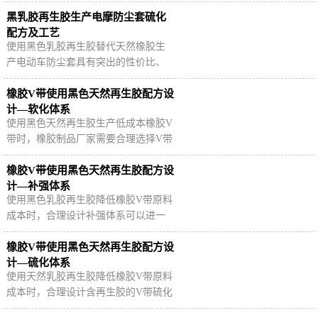
特点，可全部或部分替代天然橡胶生
产制品，市面上的乳胶再生胶以白色
黑乳胶再生胶生产电摩防尘套硫化
和黑色为主，…
配方及工艺
使用黑色乳胶再生胶替代天然橡胶生
产电动车防尘套具有突出的性价比、
环保性和可持续性等优势。通过合理
的硫化配方和炼胶工艺，可以生产出
橡胶V带使用黑色天然再生胶配方设
符合要求的电…
计—软化体系
使用黑色天然再生胶生产低成本橡胶V
带时，橡胶制品厂家需要合理选择V带
各胶层软化体系，协调胶料可塑性、
流动性、黏合性和成品硬度等指标。
橡胶V带使用黑色天然再生胶配方设
计—补强体系
使用黑色乳胶再生胶降低橡胶V带原料
成本时，合理设计补强体系可以进一
步提高橡胶V带物理机械性能，延长制
品使用寿命，那么具体哪些补强剂更
橡胶V带使用黑色天然再生胶配方设
合适？
计—硫化体系
使用天然乳胶再生胶降低橡胶V带原料
成本时，合理设计含再生胶的V带硫化
体系可以进一步改善V带各胶层的加工