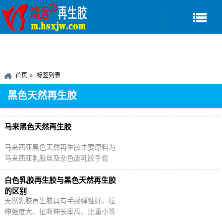
首页
标签列表
黑色天然再生胶
马来黑色天然再生胶
马来西亚黑色天然再生胶主要原料为
马来西亚乳胶丝及杂色废乳胶手套
等，具有高强力、国标无味道、手感
弹性好、扯断伸长率高等特点，在生
白色乳胶再生胶与黑色天然再生胶
产黑色橡胶制品…
的区别
天然乳胶再生胶具有手感弹性好、拉
伸强度大、扯断伸长率高、比重小等