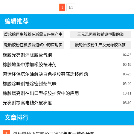
性能与物理机械性能，产品性价比更
1
1/1
高。
编辑推荐
废轮胎再生胶粉在减震支座生产中
三元乙丙颗粒铺设塑胶跑道
的应用
轮胎胶粉在橡胶盲道砖中的应用实
废轮胎胶粉生产反光橡胶路锥
例
橡胶光亮剂消除胶管气泡
02-23
橡胶地垫中添加橡胶祛味剂
06-19
鸿运环保塔尔油解决白色橡胶鞋底迁移问题
03-23
橡胶除味剂祛除密封条气味
05-20
橡胶增亮剂在出口型橡胶护套中的应用
10-11
光亮剂提高电线外皮亮度
06-19
文章排行
1