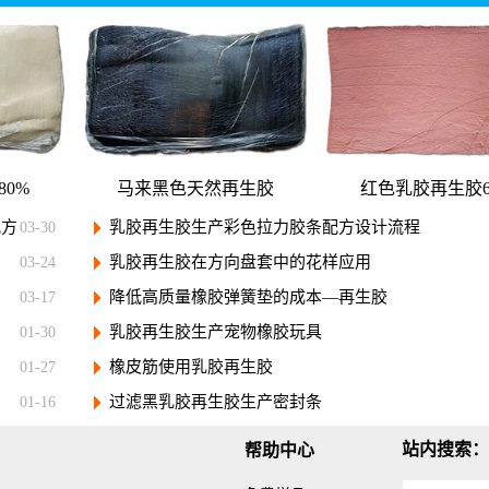
0%
马来黑色天然再生胶
红色乳胶再生胶6
配方
乳胶再生胶生产彩色拉力胶条配方设计流程
03-30
乳胶再生胶在方向盘套中的花样应用
03-24
降低高质量橡胶弹簧垫的成本—再生胶
03-17
乳胶再生胶生产宠物橡胶玩具
01-30
橡皮筋使用乳胶再生胶
01-27
过滤黑乳胶再生胶生产密封条
01-16
站内搜索：
帮助中心