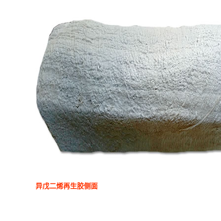
异戊二烯再生胶侧面