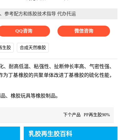
、参考配方和炼胶技术指导 代办托运
QQ咨询
微信咨询
再生胶
合成天然橡胶
老化、耐高低温、粘强性、扯断伸长率高、气密性强、
作为丁基橡胶的共聚单体改进丁基橡胶的硫化性能，
制品、橡胶玩具等橡胶制品。
下个产品
PP再生胶90%
乳胶再生胶百科