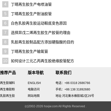
4
丁晴再生胶生产电喷油管
5
丁晴再生胶生产耐油胶管
6
白色乳胶再生胶运动鞋底变色原因
7
选择异戊二烯再生胶生产胶管的理由
8
乳胶再生胶制品配方添加硬脂酸的目的
9
丁晴再生胶生产输氧管
10
如何设计三元乙丙再生胶绝缘胶管配方
推荐产品
版本导航
联系我们
再生胶辅料
ENGLISH
电话：+86 0318 2686766
再生橡胶粉
电脑访问
手机：+86 138 31892680
乳胶再生胶
网站地图
地址:河北衡水橡胶城2区29号
(c)2002-2026 hsxjw.com All Rights Reserved .