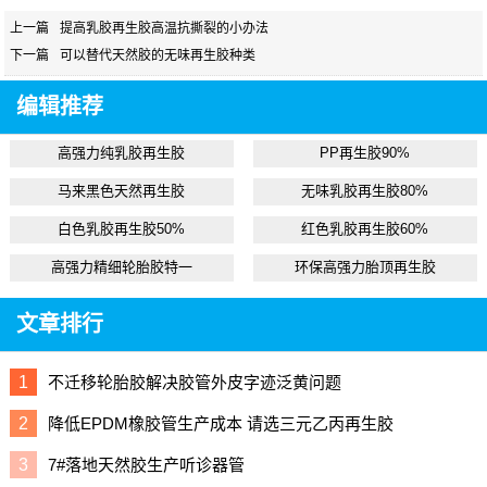
上一篇
提高乳胶再生胶高温抗撕裂的小办法
下一篇
可以替代天然胶的无味再生胶种类
编辑推荐
高强力纯乳胶再生胶
PP再生胶90%
马来黑色天然再生胶
无味乳胶再生胶80%
白色乳胶再生胶50%
红色乳胶再生胶60%
高强力精细轮胎胶特一
环保高强力胎顶再生胶
文章排行
1
不迁移轮胎胶解决胶管外皮字迹泛黄问题
2
降低EPDM橡胶管生产成本 请选三元乙丙再生胶
3
7#落地天然胶生产听诊器管