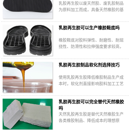
乳胶再生胶以废天然胶、废乳胶制品
为原料加工而成，具备天然橡胶的基
本性能特点，强力高、弹性好、比重
小，可单独使用或与天然橡胶并用生
乳胶再生胶可以生产橡胶鞋底吗
产拖鞋海绵底…
橡胶鞋底对胶料弹性、耐磨性、耐屈
挠性、防滑性和拉伸强度要求较高，
乳胶再生胶可以生产橡胶鞋底吗？橡
胶鞋底使用乳胶再生胶具有哪些优
乳胶再生胶制品软化剂选择技巧
势？
使用乳胶再生胶降低橡胶制品生产成
本时，软化剂直接影响胶料加工工艺
性能和成品物理机械指标。不同品种
的天然乳胶再生橡胶制品如何选择合
乳胶再生胶可以完全替代天然橡胶
适的软化剂呢…
吗
天然乳胶再生胶是替代天然橡胶生产
各类橡胶制品、降低成本的理想原
料。乳胶再生胶能否完全替代天然橡