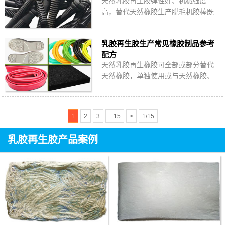
天然乳胶再生胶弹性好、机械强度
高，替代天然橡胶生产脱毛机胶棒既
可以降低胶料成本，又能够改善加工
工艺性能，降低生产能耗。
乳胶再生胶生产常见橡胶制品参考
配方
天然乳胶再生橡胶可全部或部分替代
天然橡胶，单独使用或与天然橡胶、
丁苯橡胶并用可生产橡胶板、橡胶鞋
底、橡胶条、输送带、胶管、球胆、
轮胎内外胎等…
1
2
3
...15
>
1/15
乳胶再生胶产品案例