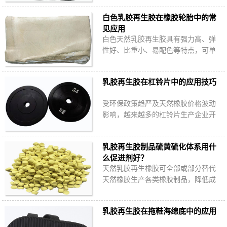
工艺，在保持减震密封垫实用性能的
白色乳胶再生胶在橡胶轮胎中的常
前提下降低更多…
见应用
白色天然乳胶再生胶具有强力高、弹
性好、比重小、易配色等特点，可单
独使用或与天然橡胶、丁苯橡胶并用
生产轮胎胶料，哪些橡胶轮胎可以掺
乳胶再生胶在杠铃片中的应用技巧
用白色乳胶再…
受环保政策趋严及天然橡胶价格波动
影响，越来越多的杠铃片生产企业开
始使用乳胶再生胶，这是为何？乳胶
再生胶生产橡胶杠铃片需要注意哪些
乳胶再生胶制品硫黄硫化体系用什
问题？
么促进剂好？
天然乳胶再生橡胶可全部或部分替代
天然橡胶生产各类橡胶制品，降低成
本，硫黄是最常用的硫化剂，使用哪
些促进剂配合硫黄更好呢？
乳胶再生胶在拖鞋海绵底中的应用