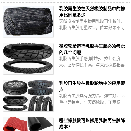
胶？如何为天然橡胶制品选择合适的
乳胶再生胶在天然橡胶制品中的掺
乳胶再生胶？
用比例是多少
天然橡胶制品中掺用乳胶再生胶时，
乳胶再生胶用量过少，降本效果不明
显；乳胶再生胶用量过多，影响成品
物性指标；乳胶再生胶在天然橡胶制
橡胶轮胎选择乳胶再生胶必须考虑
品中的掺用比…
的几个问题
乳胶再生胶手感弹性好、拉伸强度
大、扯断伸长率高，与天然橡胶相容
性好，可全部或部分替代天然橡胶生
产不同使用场合的橡胶轮胎各部位，
乳胶再生胶在橡胶轮胎中的应用要
降低原料成本。
点
乳胶再生胶具有强力高、弹性好、比
重小等特点，与天然橡胶、丁苯橡
胶、顺丁橡胶相容性好，可替代天然
橡胶生产各类橡胶轮胎，降低原料成
哪些橡胶板可以掺用乳胶再生胶降
本。
成本？