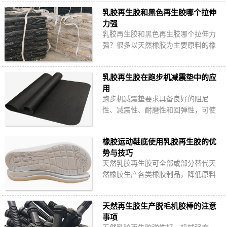
取一定的措施，保证浅色天然乳胶再
乳胶再生胶和黑色再生胶哪个拉伸
生胶硫化后颜…
力强
乳胶再生胶和黑色再生胶哪个拉伸力
强？很多以天然橡胶为主要原料的橡
胶制品生产中会使用乳胶再生胶或轮
胎再生胶降成本。
乳胶再生胶在跑步机减震垫中的应
用
跑步机减震垫要求具备良好的阻尼
性、减震性、耐磨性和回弹性，可使
用天然橡胶加工。使用乳胶再生胶合
理替代天然橡胶生产跑步机减震垫，
橡胶运动鞋底使用乳胶再生胶的优
可以有效降低原…
势与技巧
天然乳胶再生胶可全部或部分替代天
然橡胶生产各类橡胶制品，降低原料
成本，运动鞋底就是其中之一。橡胶
运动鞋底掺用乳胶再生胶有哪些好
天然再生胶生产脱毛机胶棒的注意
处？
事项