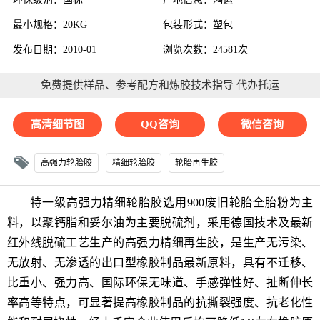
最小规格：20KG
包装形式：塑包
发布日期：2010-01
浏览次数：24581次
免费提供样品、参考配方和炼胶技术指导 代办托运
高清细节图
QQ咨询
微信咨询
高强力轮胎胶
精细轮胎胶
轮胎再生胶
特一级高强力
精细轮胎胶
选用900废旧轮胎全胎粉为主
料，以聚钙脂和妥尔油为主要脱硫剂，采用德国技术及最新
红外线脱硫工艺生产的高强力精细
再生胶
，是生产无污染、
无放射、无渗透的出口型橡胶制品最新原料，具有不迁移、
比重小、强力高、国际环保无味道、手感弹性好、扯断伸长
率高等特点，可显著提高橡胶制品的抗撕裂强度、抗老化性