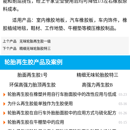
能和耐屈挠性，经上千家企业使用后均可降低1/3左右橡胶原
料成本。
适用产品：室内橡胶地板，汽车橡胶板，车内饰件，橡
胶植绒地毯，鞋材、工作地垫、牛棚垫等模压橡胶制品。
上个产品
无味轮胎再生胶一级
下个产品
精细无味轮胎胶特三
轮胎再生胶产品及案例
胎面再生胶1号
精细无味轮胎胶特三
环保高强力胎顶再生胶
高强力再生胶B
轮胎再生胶在橡塑并用自行车胎面胶中的改性应用与低成
03-23
本配方
为什么再生胶能单独作为生胶使用
03-16
轮胎再生胶在自行车外胎胎面胶中的应用方式与硫化配方
01-26
轮胎再生胶在牛棚垫中的应用
01-15