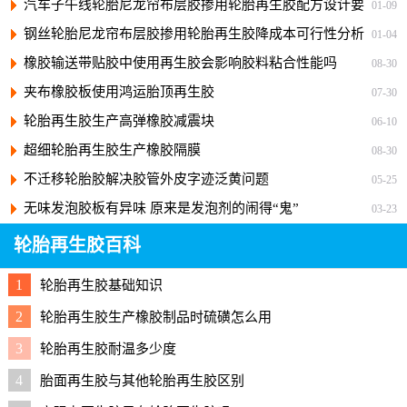
汽车子午线轮胎尼龙帘布层胶掺用轮胎再生胶配方设计要
01-09
点与实用配方
钢丝轮胎尼龙帘布层胶掺用轮胎再生胶降成本可行性分析
01-04
橡胶输送带贴胶中使用再生胶会影响胶料粘合性能吗
08-30
夹布橡胶板使用鸿运胎顶再生胶
07-30
轮胎再生胶生产高弹橡胶减震块
06-10
超细轮胎再生胶生产橡胶隔膜
08-30
不迁移轮胎胶解决胶管外皮字迹泛黄问题
05-25
无味发泡胶板有异味 原来是发泡剂的闹得“鬼”
03-23
轮胎再生胶百科
1
轮胎再生胶基础知识
2
轮胎再生胶生产橡胶制品时硫磺怎么用
3
轮胎再生胶耐温多少度
4
胎面再生胶与其他轮胎再生胶区别