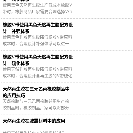
使用黑色天然再生胶生产低成本橡胶V
带时，橡胶制品厂家需要合理选择V带
各胶层软化体系，协调胶料可塑性、
流动性、黏合性和成品硬度等指标。
橡胶V带使用黑色天然再生胶配方设
计—补强体系
使用黑色乳胶再生胶降低橡胶V带原料
成本时，合理设计补强体系可以进一
步提高橡胶V带物理机械性能，延长制
品使用寿命，那么具体哪些补强剂更
橡胶V带使用黑色天然再生胶配方设
合适？
计—硫化体系
使用天然乳胶再生胶降低橡胶V带原料
成本时，合理设计含再生胶的V带硫化
体系可以进一步改善V带各胶层的加工
性能与物理机械性能，产品性价比更
天然再生胶在三元乙丙橡胶制品中
高。
的应用技巧
天然橡胶与三元乙丙橡胶并用生产橡
胶制品时，橡胶制品厂家可以将部分
天然橡胶用天然乳胶再生胶替代，既
可以降低成本，又能够改善胶料工艺
天然再生胶在减震材料中的应用
性能。