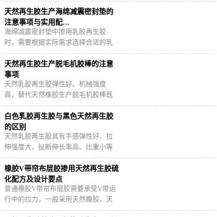
硫、过滤挤出后压制成型，具有无杂
质、无味道、比重小、手感弹性好、
天然再生胶生产海绵减震密封垫的
扯断伸长率高等…
注意事项与实用配…
海绵减震密封垫中掺用乳胶再生胶
时，需要根据实际需求选择合适的乳
胶再生胶，适当调整橡胶配方与生产
工艺，在保持减震密封垫实用性能的
天然再生胶生产脱毛机胶棒的注意
前提下降低更多…
事项
天然乳胶再生胶弹性好、机械强度
高，替代天然橡胶生产脱毛机胶棒既
可以降低胶料成本，又能够改善加工
工艺性能，降低生产能耗。
白色乳胶再生胶与黑色天然再生胶
的区别
天然乳胶再生胶具有手感弹性好、拉
伸强度大、扯断伸长率高、比重小等
特点，可全部或部分替代天然橡胶生
产制品，市面上的乳胶再生胶以白色
橡胶V带帘布层胶掺用天然再生胶硫
和黑色为主，…
化配方及设计要点
普通橡胶V带帘布层胶需要承受V带运
行中的拉力，一般采用天然橡胶、天
然橡胶/丁苯橡胶或氯丁橡胶并用，适