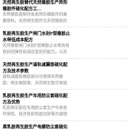
量掺用天然再生胶可有效降低原料成
天然再生胶替代天然橡胶生产异形
本。
橡胶件硫化配方工…
天然橡胶是制作各类异形橡胶件的重
要原料。天然再生胶作为天然橡胶的
替代原料，可单独使用或与天然橡
胶、合成橡胶并用生产异形橡胶件，
乳胶再生胶生产闸门水封P型橡胶止
有效降低原料成…
水带低成本配方
天然橡胶闸门水封P型橡胶止水带具有
良好的弹性和适应变形的能力。以天
然橡胶为主要原料生产胶闸门水封P型
橡胶止水带时，可以适量掺用天然乳
天然再生胶生产道轨减震垫硫化配
胶再生胶，…
方及技术参数
道轨减震垫橡胶部分可使用天然橡
胶、再生橡胶等，天然再生胶可单独
使用或与天然橡胶并用，赋予道轨减
震垫良好的弹性与耐久性。
乳胶再生胶生产车用防尘套硫化配
方及优势
乳胶再生胶在车用防尘套生产中具有
环保性、经济性和性能优异等方面明
显优势，使用乳胶再生胶的车用防尘
套既能满足产品性能要求，又能降低
黑乳胶再生胶生产电摩防尘套硫化