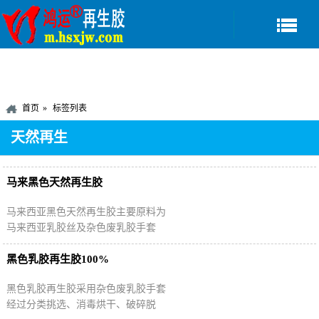
首页
标签列表
天然再生
马来黑色天然再生胶
马来西亚黑色天然再生胶主要原料为
马来西亚乳胶丝及杂色废乳胶手套
等，具有高强力、国标无味道、手感
弹性好、扯断伸长率高等特点，在生
黑色乳胶再生胶100%
产黑色橡胶制品…
黑色乳胶再生胶采用杂色废乳胶手套
经过分类挑选、消毒烘干、破碎脱