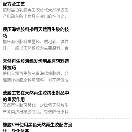
生产成本，在…
配方及工艺
使用黑色乳胶再生胶替代天然橡胶生
产电动车防尘套具有突出的性价比、
环保性和可持续性等优势。通过合理
的硫化配方和炼胶工艺，可以生产出
模压海绵胶料掺用天然再生胶的技
符合要求的电…
巧
模压海绵胶料重量轻、质地软、弹性
好，一般以天然橡胶为主要原料。合
理使用乳胶再生胶，可在保证模压海
绵成品性能的前提下降低成本。
天然再生胶海绵发泡制品原辅料选
择技巧
使用天然再生胶制备海绵橡胶时，合
理选择橡胶原料与辅料，可在降低成
本的同时进一步优化产品质量，那么
选择原辅料时需要重点考虑哪些问
滤胶工艺在天然再生胶挤出制品中
题？
的重要作用
天然再生胶可替代一定比例天然胶生
产各类挤出橡胶制品，有效降低原料
成本。使用乳胶再生胶生产挤出橡胶
尤其是内壁很薄的挤出胶管等制品
橡胶V带使用黑色天然再生胶配方设
时，滤胶工艺必…
计—软化体系