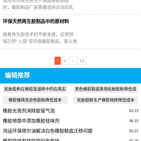
使用天然再生胶生产减震橡胶制品
时，橡胶制品厂家需要选择合适的乳
胶再生胶，合理确定再生胶用量，通
过调整橡胶制品配方进一步优化产品
环保天然再生胶制品中的原材料
性能。
随着再生胶技术的不断发展，应用领
域已然“入侵”至环保橡胶制品，那么使
用再生胶生产环保型再生胶制品在选
择原材料时是否与其他环保制品一样
1
2
>
1/2
谨慎？
编辑推荐
轮胎胶粉在橡胶盲道砖中的应用实
黑色橡胶鞋底掺用轮胎胶粉降低成
例
本
橡胶锤填充杂色胶粉降低成本
轮胎胶粉生产橡胶地砖降低成本
橡胶光亮剂消除胶管气泡
02-23
橡胶地垫中添加橡胶祛味剂
06-19
鸿运环保塔尔油解决白色橡胶鞋底迁移问题
03-23