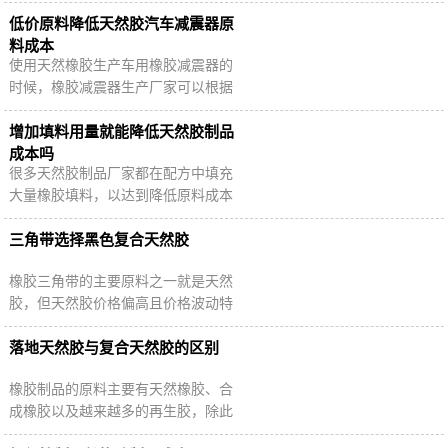
景下，副牌落地天然胶作为一种替代
品，备受关注。
低价原料降低天然胶汽车减震器原
料成本
使用天然橡胶生产车用橡胶减震器的
时候，橡胶减震器生产厂家可以根据
实际需求添加适量的乳胶再生胶、轮
胎再生胶或废轮胎胶粉，降低减震器
增加填料用量就能降低天然胶制品
生产成本。
成本吗
很多天然胶制品厂家都在配方中填充
大量橡胶填料，以达到降低原料成本
的目的，但是这样做真的可以达成所
愿吗？天然胶制品如何降低生产成本
三角带选择黑色复合天然胶
呢？
橡胶三角带的主要原料之一就是天然
胶，但天然胶价格偏高且价格波动特
别大，因此沧州客户决定使用复合天
然胶来替代三角带中的天然胶部分。
落地天然胶与复合天然胶的区别
橡胶制品的原料主要有天然橡胶、合
成橡胶以及越来越多的再生胶，除此
之外，还有一些分类不是十分明确的