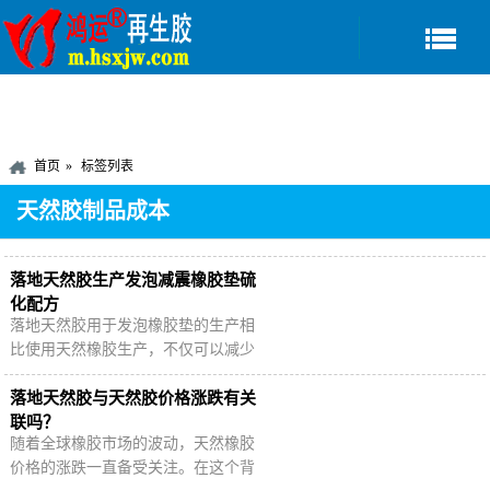
首页
标签列表
天然胶制品成本
落地天然胶生产发泡减震橡胶垫硫
化配方
落地天然胶用于发泡橡胶垫的生产相
比使用天然橡胶生产，不仅可以减少
对天然橡胶资源的依赖，还能够降低
成本20-35%左右。使用落地天然胶生
落地天然胶与天然胶价格涨跌有关
产高品质发泡橡…
联吗？
随着全球橡胶市场的波动，天然橡胶
价格的涨跌一直备受关注。在这个背