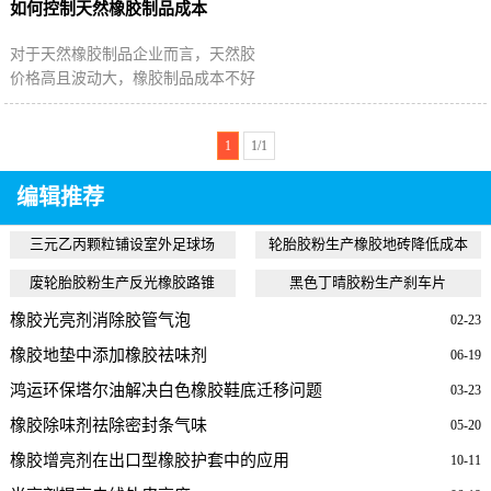
橡胶种类，比如落地天然胶和复合天
如何控制天然橡胶制品成本
然胶。
对于天然橡胶制品企业而言，天然胶
价格高且波动大，橡胶制品成本不好
控制，那么该如何降低天然胶制品成
本又将成本控制在合理的范围之内
1
1/1
呢？
编辑推荐
三元乙丙颗粒铺设室外足球场
轮胎胶粉生产橡胶地砖降低成本
废轮胎胶粉生产反光橡胶路锥
黑色丁晴胶粉生产刹车片
橡胶光亮剂消除胶管气泡
02-23
橡胶地垫中添加橡胶祛味剂
06-19
鸿运环保塔尔油解决白色橡胶鞋底迁移问题
03-23
橡胶除味剂祛除密封条气味
05-20
橡胶增亮剂在出口型橡胶护套中的应用
10-11