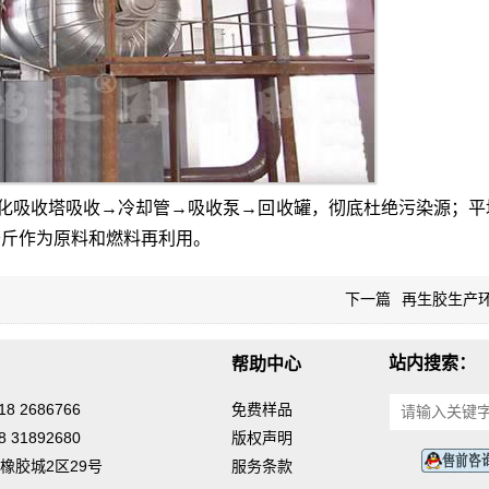
化吸收塔吸收→冷却管→吸收泵→回收罐，彻底杜绝污染源；平
公斤作为原料和燃料再利用。
下一篇
再生胶生产
站内搜索：
帮助中心
8 2686766
免费样品
 31892680
版权声明
橡胶城2区29号
服务条款