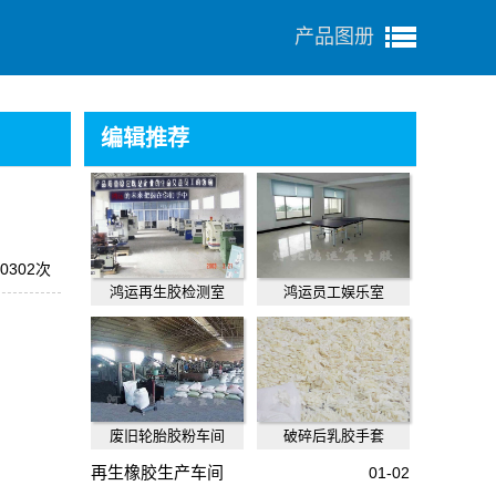
产品图册
编辑推荐
0302次
鸿运再生胶检测室
鸿运员工娱乐室
废旧轮胎胶粉车间
破碎后乳胶手套
再生橡胶生产车间
01-02