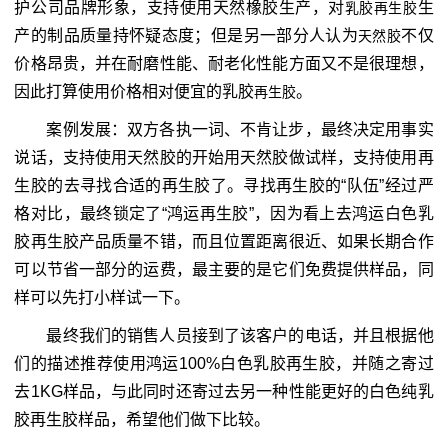
护公司品牌形象，支持使用天然橡胶生产，对
生
乳胶再生胶
产的制品质量持怀疑态度；但是另一部分人认为
不仅
天然胶
价格昂贵，并在耐磨性能、耐老化性能方面又不是很理想，
因此打算使用价格相对便宜的乳胶
。
再生胶
案例发展：双方各执一词、不肯让步，最终决定用事实
说话，支持使用天然胶的开始用天然胶做试样，支持使用再
生胶的去寻找合适的再生胶了。寻找再生胶的“队伍”经过严
格对比，最终锁定了“鸿运再生胶”，因为看上去鸿运白色乳
胶再生胶产品质量不错，而且位置距离很近、如果长期合作
可以节省一部分的运费，最主要的是它们免费提供样品，同
样可以先打小样试一下。
最终我们的销售人员接到了该客户的电话，并且根据他
们的描述推荐使用鸿运100%白色乳胶再生胶，并随之寄过
去1KG样品，与此同时还寄过去另一种性能更好的白色纯乳
胶再生胶样品，希望他们做下比较。