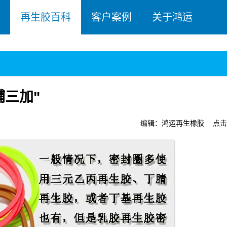
再生胶百科
客户案例
关于鸿运
辅三加"
编辑：鸿运再生橡胶
点击