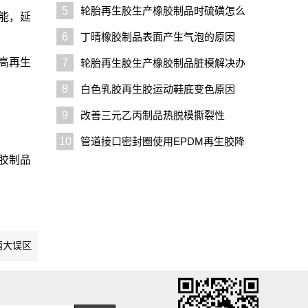
5
轮胎再生胶生产橡胶制品时硫磺怎么
能，延
用
6
丁晴橡胶制品表面产生气泡的原因
高再生
7
轮胎再生胶生产橡胶制品脏模解决办
法
8
白色乳胶再生胶运动鞋底变色原因
9
改善三元乙丙制品热脱模撕裂性
10
管道接口密封圈使用EPDM再生胶降
胶制品
低成本
两大误区