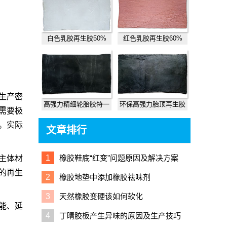
白色乳胶再生胶50%
红色乳胶再生胶60%
生产密
高强力精细轮胎胶特一
环保高强力胎顶再生胶
需要极
。实际
文章排行
1
橡胶鞋底“红变”问题原因及解决方案
主体材
的再生
2
橡胶地垫中添加橡胶祛味剂
3
天然橡胶变硬该如何软化
能、延
4
丁晴胶板产生异味的原因及生产技巧