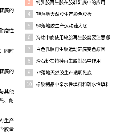
3
纯乳胶再生胶在胶鞋鞋底中的应用
鞋底的
4
7#落地天然胶生产彩色胶板
。
5
9#落地胶生产运动鞋大底
耐磨性
6
海绵中底使用轮胎再生胶需要注意哪
些问题
7
白色乳胶再生胶运动鞋底变色原因
；同时
8
滑石粉在特种再生胶制品中作用
鞋底的
9
7#落地天然胶生产透明鞋底
10
橡胶制品中亲水性填料和疏水性填料
与其他
的区别
热、耐
的生产
含胶量