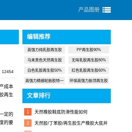
产品图册
编辑推荐
高强力纯乳胶再生胶
PP再生胶90%
马来黑色天然再生胶
无味乳胶再生胶80%
白色乳胶再生胶50%
红色乳胶再生胶60%
12454
高强力精细轮胎胶特一
环保高强力胎顶再生胶
产成本
胶
再生
文章排行
1
天然橡胶鞋底防滑性能如何
一定的
度的要
2
天然胶/丁苯胶/再生胶生产橡胶大底并
用配方