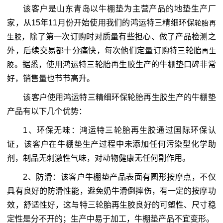
该客户是山东青岛以牛棚垫为主营产品的地垫生产厂
家，从15年11月份开始使用我们的鸿运特三精细环保
轮胎再
，除了第一次订购时对质量有些担心、做了产品检测之
生胶
外，后续交易都十分痛快，每次他们定量订购特三轮胎
再生
。据悉，使用鸿运特三轮胎再生胶生产的牛棚垫口碑非常
胶
好，销售量也节节高升。
该客户使用鸿运特三精细环保轮胎再生胶生产的牛棚垫
产品有以下几个优势：
1、环保无味：鸿运特三轮胎再生胶通过国际环保认
证，该客户在牛棚垫生产过程中未添加任何污染型化学助
剂，制品无刺激性气味，对动物健康无任何副作用。
2、防滑：该客户牛棚垫产品表面有圆形按摩点，不仅
具有良好的防滑性能，避免奶牛滑倒摔伤，有一定的按摩功
效，舒适性好，这与特三轮胎再生胶良好的可塑性、尺寸稳
定性是分不开的；生产中易于加工，牛棚垫产品不宜变形。