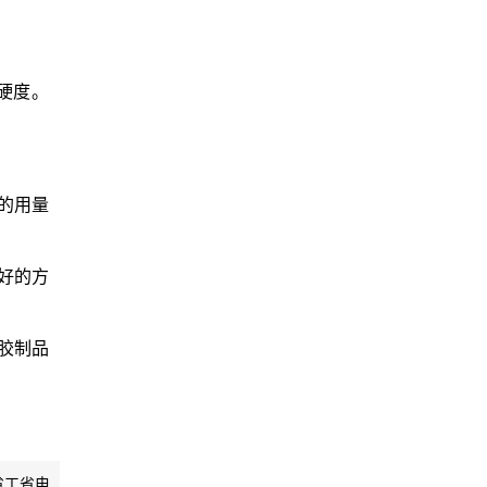
硬度。
的用量
好的方
胶制品
省工省电