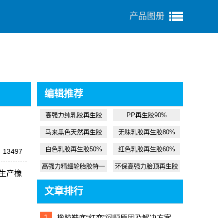
产品图册
编辑推荐
高强力纯乳胶再生胶
PP再生胶90%
马来黑色天然再生胶
无味乳胶再生胶80%
白色乳胶再生胶50%
红色乳胶再生胶60%
13497
高强力精细轮胎胶特一
环保高强力胎顶再生胶
生产橡
文章排行
1
橡胶鞋底“红变”问题原因及解决方案