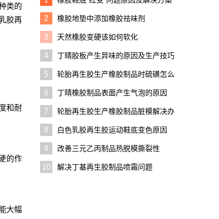
种类的
2
橡胶地垫中添加橡胶祛味剂
色乳胶再
3
天然橡胶变硬该如何软化
4
丁晴胶板产生异味的原因及生产技巧
5
轮胎再生胶生产橡胶制品时硫磺怎么
用
6
丁晴橡胶制品表面产生气泡的原因
度和耐
7
轮胎再生胶生产橡胶制品脏模解决办
法
8
白色乳胶再生胶运动鞋底变色原因
9
改善三元乙丙制品热脱模撕裂性
硬的作
10
解决丁基再生胶制品喷霜问题
,能大幅