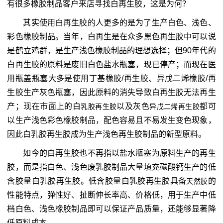
有很多橡胶制品客户来店寻找白再生胶，这是为何？
其实使用白再生胶的人更多的是为了生产白色、浅色、
彩色橡胶制品。当年，白再生是在众多黑色再生胶中可以说
是鹤立鸡群，是生产浅色橡胶制品的理想选择；但90年代的
白再生胶的原料是废旧白色盐水瓶塞，现已停产；而现在医
用瓶盖瓶塞大多是使用丁基橡胶/再生胶、异戊二烯橡胶/再
生胶生产灰色瓶塞，因此原料的消失导致白再生胶无法再生
产；现在市面上的白
以及灰色
都可
乳胶再生胶
异戊二烯再生胶
以生产浅色彩色橡胶制品，配色容易且不易发生变色现象，
因此白乳胶再生胶成为生产浅色再生胶制品的新型原料。
如今的白再生胶也不再指以盐水瓶塞为原料生产的再生
胶，而是指白色、浅色废乳胶制品大量填充碳酸钙生产的低
含胶量白乳胶再生胶。低含胶量白乳胶再生胶具备
的
天然胶
性能特点，弹性好、扯断伸长率高、价格低，用于生产中低
档白色、浅色橡胶制品即可以保证产品质量，还能够显著降
低原料成本。