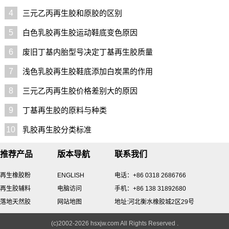
4
三元乙丙再生胶和原胶的区别
5
白色乳胶再生胶运动鞋底变色原因
6
废旧丁基内胎型号决定丁基再生胶质量
7
浅色乳胶再生胶鞋底添加白炭黑的作用
8
三元乙丙再生胶价格差别大的原因
9
丁基再生胶的原料与种类
10
乳胶再生胶分类标准
推荐产品
版本导航
联系我们
再生橡胶粉
ENGLISH
电话：+86 0318 2686766
再生胶辅料
电脑访问
手机：+86 138 31892680
落地天然胶
网站地图
地址:河北衡水橡胶城2区29号
(c)2002-2026 hsxjw.com All Rights Reserved .