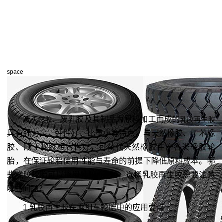
space
废
、废乳胶及其制品为原料加工而成的
天然胶
乳胶再生胶
具有强力高、弹性好、比重小等特点，与天然橡胶、丁苯橡
胶、顺丁橡胶相容性好，可替代天然橡胶生产各类橡胶轮
胎，在保证轮胎使用性能与寿命的前提下降低原料成本。哪
些橡胶轮胎可以掺用乳胶
，选择乳胶再生胶需要注意
再生胶
哪些问题？
1.乳胶再生胶在乘用车轮胎中的应用要点