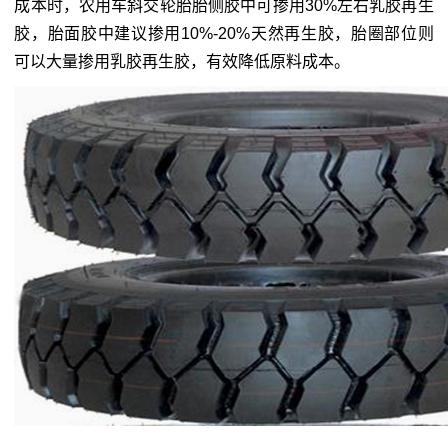
成本时，农用车斜交轮胎胎侧胶中可掺用30%左右乳胶再生
胶，胎面胶中建议掺用10%-20%天然再生胶，胎圈部位则
可以大量掺用乳胶再生胶，有效降低原料成本。